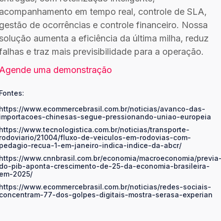
acompanhamento em tempo real, controle de SLA,
gestão de ocorrências e controle financeiro. Nossa
solução aumenta a eficiência da última milha, reduz
falhas e traz mais previsibilidade para a operação.
Agende uma demonstração
Fontes:
https://www.ecommercebrasil.com.br/noticias/avanco-das-
importacoes-chinesas-segue-pressionando-uniao-europeia
https://www.tecnologistica.com.br/noticias/transporte-
rodoviario/21004/fluxo-de-veiculos-em-rodovias-com-
pedagio-recua-1-em-janeiro-indica-indice-da-abcr/
https://www.cnnbrasil.com.br/economia/macroeconomia/previa
do-pib-aponta-crescimento-de-25-da-economia-brasileira-
em-2025/
https://www.ecommercebrasil.com.br/noticias/redes-sociais-
concentram-77-dos-golpes-digitais-mostra-serasa-experian