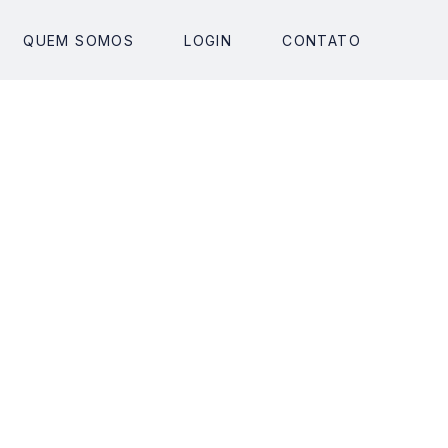
JA UM PARCEIRO
QUEM SOMOS
LOGIN
LOGIN
CONTATO
CONTATO
 aceitos gmail,outlook, hotmail)