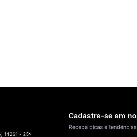
Cadastre-se em no
Receba dicas e tendências
 14261 - 25º