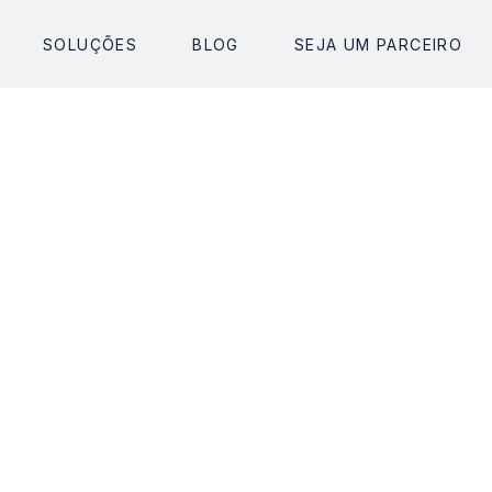
SOLUÇÕES
INÍCIO
BLOG
SOLUÇÕES
SEJA UM PARCEIRO
BLOG
SE
Nome
E-mail empresarial (não
Celular
Nome de sua empresa