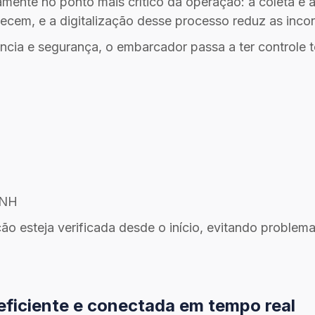
ente no ponto mais crítico da operação: a coleta e 
tecem, e a digitalização desse processo reduz as inco
cia e segurança, o embarcador passa a ter controle t
CNH
ção esteja verificada desde o início, evitando proble
ficiente e conectada em tempo real