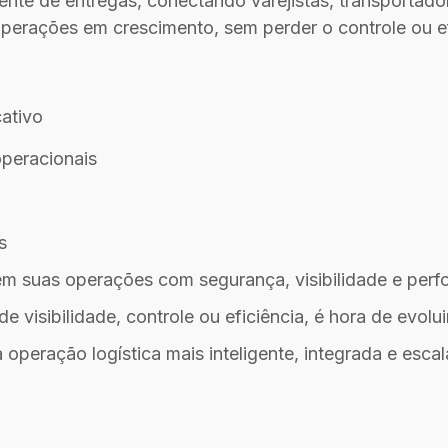
ente de entregas, conectando varejistas, transportad
operações em crescimento, sem perder o controle ou ef
cativo
peracionais
s
em suas operações com segurança, visibilidade e perf
 visibilidade, controle ou eficiência, é hora de evoluir
peração logística mais inteligente, integrada e escal