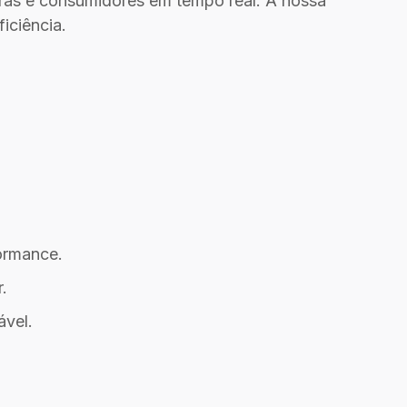
oras e consumidores em tempo real. A nossa
iciência.
ormance.
.
ável.