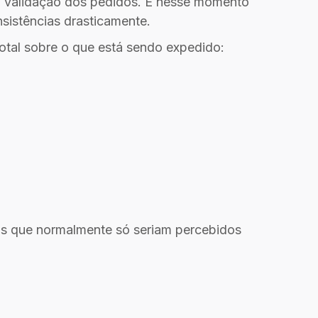
a validação dos pedidos. É nesse momento
nsistências drasticamente.
otal sobre o que está sendo expedido:
mas que normalmente só seriam percebidos