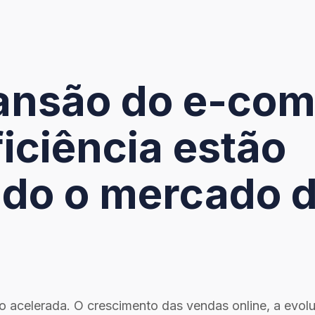
ansão do e-com
iciência estão
do o mercado d
ção acelerada. O crescimento das vendas online, a evol