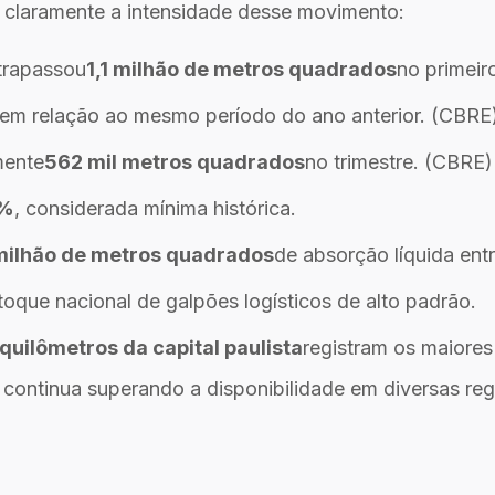
claramente a intensidade desse movimento:
ltrapassou
1,1 milhão de metros quadrados
no primeir
em relação ao mesmo período do ano anterior. (CBRE
mente
562 mil metros quadrados
no trimestre. (CBRE)
4%
, considerada mínima histórica.
milhão de metros quadrados
de absorção líquida ent
oque nacional de galpões logísticos de alto padrão.
quilômetros da capital paulista
registram os maiores
ontinua superando a disponibilidade em diversas regi