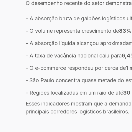
O desempenho recente do setor demonstra 
- A absorção bruta de galpões logísticos u
- O volume representa crescimento de
83%
- A absorção líquida alcançou aproximada
- A taxa de vacância nacional caiu para
6,
- O e-commerce respondeu por cerca de
1 
- São Paulo concentra quase metade do est
- Regiões localizadas em um raio de até
30 
Esses indicadores mostram que a demanda c
principais corredores logísticos brasileiros.